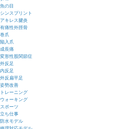
魚の目
シンスプリント
アキレス腱炎
有痛性外脛骨
巻爪
陥入爪
成長痛
変形性股関節症
外反足
内反足
外反扁平足
姿勢改善
トレーニング
ウォーキング
スポーツ
立ち仕事
防水モデル
修理対応モデル