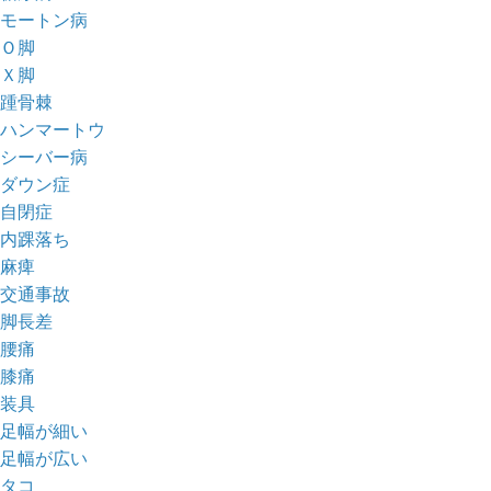
モートン病
Ｏ脚
Ｘ脚
踵骨棘
ハンマートウ
シーバー病
ダウン症
自閉症
内踝落ち
麻痺
交通事故
脚長差
腰痛
膝痛
装具
足幅が細い
足幅が広い
タコ