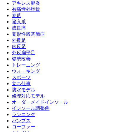
アキレス腱炎
有痛性外脛骨
巻爪
陥入爪
成長痛
変形性股関節症
外反足
内反足
外反扁平足
姿勢改善
トレーニング
ウォーキング
スポーツ
立ち仕事
防水モデル
修理対応モデル
オーダーメイドインソール
インソール調整例
ランニング
パンプス
ローファー