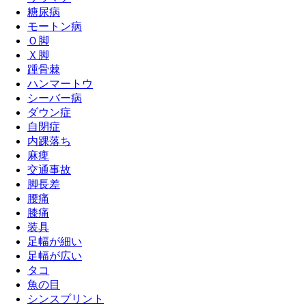
糖尿病
モートン病
Ｏ脚
Ｘ脚
踵骨棘
ハンマートウ
シーバー病
ダウン症
自閉症
内踝落ち
麻痺
交通事故
脚長差
腰痛
膝痛
装具
足幅が細い
足幅が広い
タコ
魚の目
シンスプリント