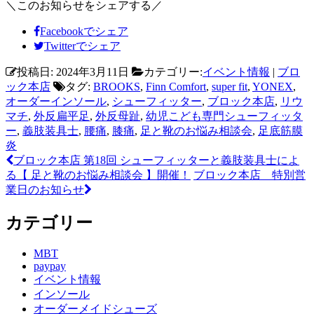
＼このお知らせをシェアする／
Facebookでシェア
Twitterでシェア
投稿日: 2024年3月11日
カテゴリー:
イベント情報
|
ブロ
ック本店
タグ:
BROOKS
,
Finn Comfort
,
super fit
,
YONEX
,
オーダーインソール
,
シューフィッター
,
ブロック本店
,
リウ
マチ
,
外反扁平足
,
外反母趾
,
幼児こども専門シューフィッタ
ー
,
義肢装具士
,
腰痛
,
膝痛
,
足と靴のお悩み相談会
,
足底筋膜
炎
ブロック本店 第18回 シューフィッターと義肢装具士によ
る【 足と靴のお悩み相談会 】開催！
ブロック本店 特別営
業日のお知らせ
カテゴリー
MBT
paypay
イベント情報
インソール
オーダーメイドシューズ