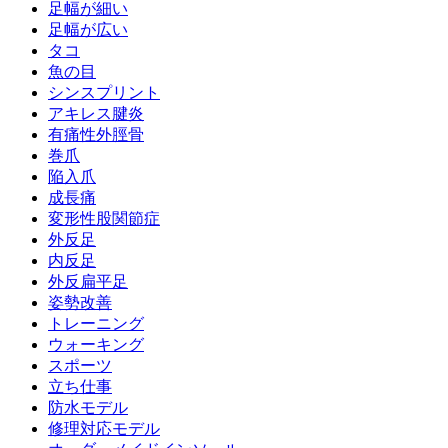
足幅が細い
足幅が広い
タコ
魚の目
シンスプリント
アキレス腱炎
有痛性外脛骨
巻爪
陥入爪
成長痛
変形性股関節症
外反足
内反足
外反扁平足
姿勢改善
トレーニング
ウォーキング
スポーツ
立ち仕事
防水モデル
修理対応モデル