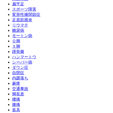
扁平足
スポーツ障害
変形性膝関節症
足底筋膜炎
リウマチ
糖尿病
モートン病
Ｏ脚
Ｘ脚
踵骨棘
ハンマートウ
シーバー病
ダウン症
自閉症
内踝落ち
麻痺
交通事故
脚長差
腰痛
膝痛
装具