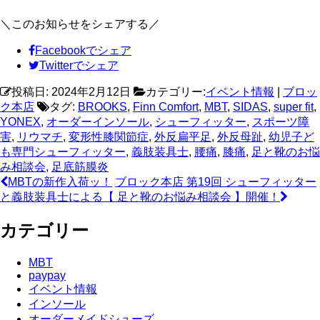
＼このお知らせをシェアする／
Facebookでシェア
Twitterでシェア
投稿日: 2024年2月12日
カテゴリー:
イベント情報
|
ブロッ
ク本店
タグ:
BROOKS
,
Finn Comfort
,
MBT
,
SIDAS
,
super fit
,
YONEX
,
オーダーインソール
,
シューフィッター
,
スポーツ障
害
,
リウマチ
,
変形性膝関節症
,
外反扁平足
,
外反母趾
,
幼児子ど
も専門シューフィッター
,
義肢装具士
,
腰痛
,
膝痛
,
足と靴のお悩
み相談会
,
足底筋膜炎
MBTの新作入荷ッ！
ブロック本店 第19回 シューフィッター
と義肢装具士による【 足と靴のお悩み相談会 】開催！
カテゴリー
MBT
paypay
イベント情報
インソール
オーダーメイドシューズ