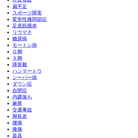
扁平足
スポーツ障害
変形性膝関節症
足底筋膜炎
リウマチ
糖尿病
モートン病
Ｏ脚
Ｘ脚
踵骨棘
ハンマートウ
シーバー病
ダウン症
自閉症
内踝落ち
麻痺
交通事故
脚長差
腰痛
膝痛
装具