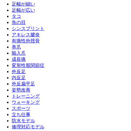
足幅が細い
足幅が広い
タコ
魚の目
シンスプリント
アキレス腱炎
有痛性外脛骨
巻爪
陥入爪
成長痛
変形性股関節症
外反足
内反足
外反扁平足
姿勢改善
トレーニング
ウォーキング
スポーツ
立ち仕事
防水モデル
修理対応モデル