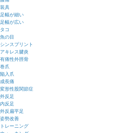
装具
足幅が細い
足幅が広い
タコ
魚の目
シンスプリント
アキレス腱炎
有痛性外脛骨
巻爪
陥入爪
成長痛
変形性股関節症
外反足
内反足
外反扁平足
姿勢改善
トレーニング