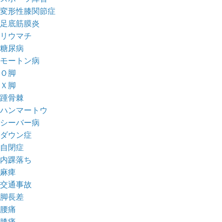
変形性膝関節症
足底筋膜炎
リウマチ
糖尿病
モートン病
Ｏ脚
Ｘ脚
踵骨棘
ハンマートウ
シーバー病
ダウン症
自閉症
内踝落ち
麻痺
交通事故
脚長差
腰痛
膝痛