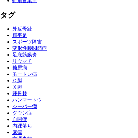
特別営業日
タグ
外反母趾
扁平足
スポーツ障害
変形性膝関節症
足底筋膜炎
リウマチ
糖尿病
モートン病
Ｏ脚
Ｘ脚
踵骨棘
ハンマートウ
シーバー病
ダウン症
自閉症
内踝落ち
麻痺