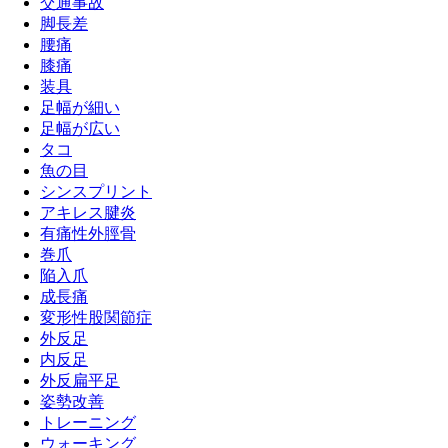
交通事故
脚長差
腰痛
膝痛
装具
足幅が細い
足幅が広い
タコ
魚の目
シンスプリント
アキレス腱炎
有痛性外脛骨
巻爪
陥入爪
成長痛
変形性股関節症
外反足
内反足
外反扁平足
姿勢改善
トレーニング
ウォーキング