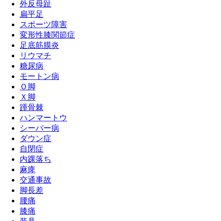
外反母趾
扁平足
スポーツ障害
変形性膝関節症
足底筋膜炎
リウマチ
糖尿病
モートン病
Ｏ脚
Ｘ脚
踵骨棘
ハンマートウ
シーバー病
ダウン症
自閉症
内踝落ち
麻痺
交通事故
脚長差
腰痛
膝痛