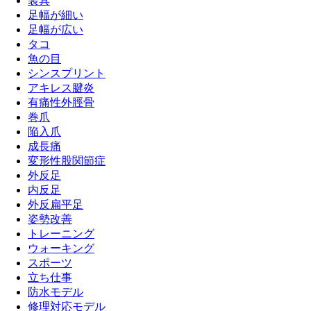
装具
足幅が細い
足幅が広い
タコ
魚の目
シンスプリント
アキレス腱炎
有痛性外脛骨
巻爪
陥入爪
成長痛
変形性股関節症
外反足
内反足
外反扁平足
姿勢改善
トレーニング
ウォーキング
スポーツ
立ち仕事
防水モデル
修理対応モデル