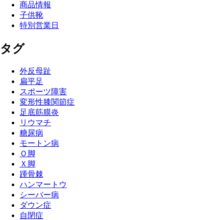
商品情報
子供靴
特別営業日
タグ
外反母趾
扁平足
スポーツ障害
変形性膝関節症
足底筋膜炎
リウマチ
糖尿病
モートン病
Ｏ脚
Ｘ脚
踵骨棘
ハンマートウ
シーバー病
ダウン症
自閉症