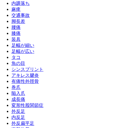
内踝落ち
麻痺
交通事故
脚長差
腰痛
膝痛
装具
足幅が細い
足幅が広い
タコ
魚の目
シンスプリント
アキレス腱炎
有痛性外脛骨
巻爪
陥入爪
成長痛
変形性股関節症
外反足
内反足
外反扁平足