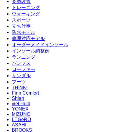
姿勢改善
トレーニング
ウォーキング
スポーツ
立ち仕事
防水モデル
修理対応モデル
オーダーメイドインソール
インソール調整例
ランニング
パンプス
ローファー
サンダル
ブーツ
THINK!
Finn Comfort
Shian
viel Huld
YONEX
MIZUNO
LEGeRO
ASAHI
BROOKS