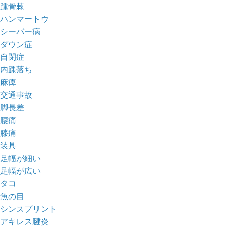
踵骨棘
ハンマートウ
シーバー病
ダウン症
自閉症
内踝落ち
麻痺
交通事故
脚長差
腰痛
膝痛
装具
足幅が細い
足幅が広い
タコ
魚の目
シンスプリント
アキレス腱炎