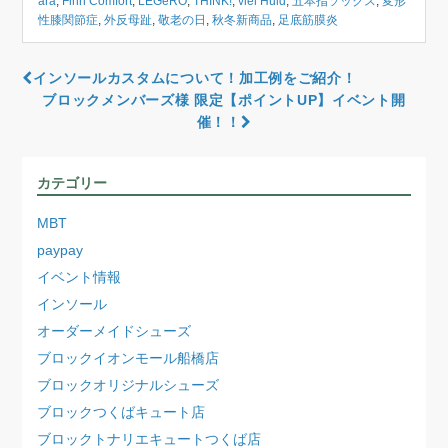
ara
,
Finn Comfort
,
LEGeRO
,
THINK!
,
viel Huld
,
五本指ソックス
,
変形
性膝関節症
,
外反母趾
,
敬老の日
,
秋冬新商品
,
足底筋膜炎
インソールカスタムについて！加工例をご紹介！
ブロックメンバーズ様 限定【ポイントUP】イベント開
催！！
カテゴリー
MBT
paypay
イベント情報
インソール
オーダーメイドシューズ
ブロックイオンモール船橋店
ブロックオリジナルシューズ
ブロックつくばキュート店
ブロックトナリエキュートつくば店