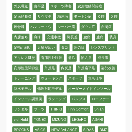
外反母趾
扁平足
スポーツ障害
変形性膝関節症
足底筋膜炎
リウマチ
糖尿病
モートン病
Ｏ脚
Ｘ脚
踵骨棘
ハンマートウ
シーバー病
ダウン症
自閉症
内踝落ち
麻痺
交通事故
脚長差
腰痛
膝痛
装具
足幅が細い
足幅が広い
タコ
魚の目
シンスプリント
アキレス腱炎
有痛性外脛骨
巻爪
陥入爪
成長痛
変形性股関節症
外反足
内反足
外反扁平足
姿勢改善
トレーニング
ウォーキング
スポーツ
立ち仕事
防水モデル
修理対応モデル
オーダーメイドインソール
インソール調整例
ランニング
パンプス
ローファー
サンダル
ブーツ
THINK!
Finn Comfort
Shian
viel Huld
YONEX
MIZUNO
LEGeRO
ASAHI
BROOKS
ASICS
NEW BALANCE
SIDAS
BMZ