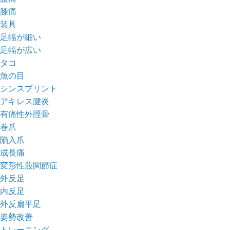
膝痛
装具
足幅が細い
足幅が広い
タコ
魚の目
シンスプリント
アキレス腱炎
有痛性外脛骨
巻爪
陥入爪
成長痛
変形性股関節症
外反足
内反足
外反扁平足
姿勢改善
トレーニング