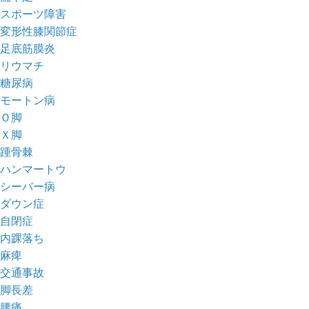
スポーツ障害
変形性膝関節症
足底筋膜炎
リウマチ
糖尿病
モートン病
Ｏ脚
Ｘ脚
踵骨棘
ハンマートウ
シーバー病
ダウン症
自閉症
内踝落ち
麻痺
交通事故
脚長差
腰痛